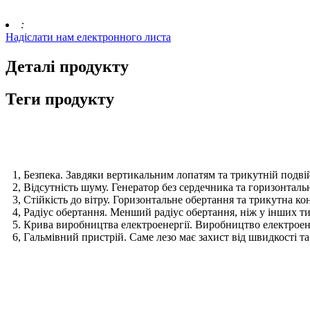
:
Надіслати нам електронного листа
Деталі продукту
Теги продукту
Особливості
1, Безпека. Завдяки вертикальним лопатям та трикутній подві
2, Відсутність шуму. Генератор без сердечника та горизонтал
3, Стійкість до вітру. Горизонтальне обертання та трикутна 
4, Радіус обертання. Менший радіус обертання, ніж у інших ти
5. Крива виробництва електроенергії. Виробництво електроенер
6, Гальмівний пристрій. Саме лезо має захист від швидкості 
Специфікації