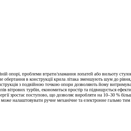
йній опорі, проблеми втрати/зламання лопатей або вильоту стуло
ьне обертання в конструкції крила літака зменшують шум до рів
конструкція з подвійною точкою опори дозволяють йому витримуват
пів вітрових турбін, економиться простір та підвищується ефекти
гії зростає поступово, що дозволяє виробляти на 10–30 % більше
та може налаштовувати ручне механічне та електронне гальмо тим