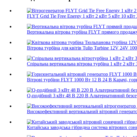
FLYT Grid Tie Free Energy 1 кВт 2 кВт 5 кВт 10 кВт 
Вертикальна вітрова турбіна FLYT прямого продажу з
Вітрова турбіна для квітів Tulip Turbine 12V 24V 10
Спіральна вертикальна вітрова турбіна 1 кВт 2 кВт 3
Вітрові турбіни FLYT 1000 Вт 12 В 24 В Карачі, гори
Q-подібний 3 кВт 48 В 220 В Альтернативний безсе
Високоефективний вертикальний вітровий генератор
Китайська заводська гібридна система вітрових соня