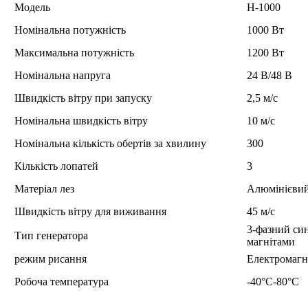
Модель
H-1000
Номінальна потужність
1000 Вт
Максимальна потужність
1200 Вт
Номінальна напруга
24 В/48 В
Швидкість вітру при запуску
2,5 м/с
Номінальна швидкість вітру
10 м/с
Номінальна кількість обертів за хвилину
300
Кількість лопатей
3
Матеріал лез
Алюмінієвий
Швидкість вітру для виживання
45 м/с
3-фазний си
Тип генератора
магнітами
режим рисання
Електромагн
Робоча температура
-40°C-80°C