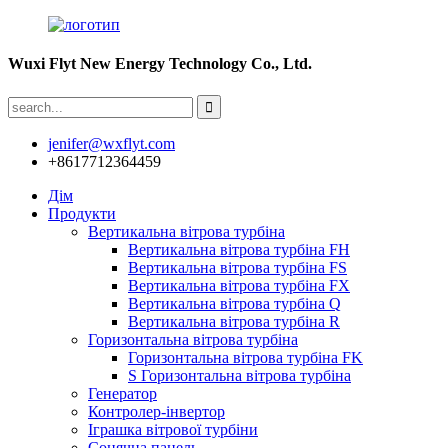
Wuxi Flyt New Energy Technology Co., Ltd.
jenifer@wxflyt.com
+8617712364459
Дім
Продукти
Вертикальна вітрова турбіна
Вертикальна вітрова турбіна FH
Вертикальна вітрова турбіна FS
Вертикальна вітрова турбіна FX
Вертикальна вітрова турбіна Q
Вертикальна вітрова турбіна R
Горизонтальна вітрова турбіна
Горизонтальна вітрова турбіна FK
S Горизонтальна вітрова турбіна
Генератор
Контролер-інвертор
Іграшка вітрової турбіни
Сонячна панель