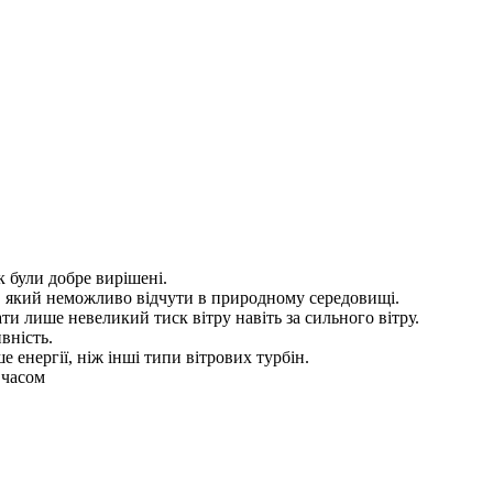
к були добре вирішені.
ня, який неможливо відчути в природному середовищі.
и лише невеликий тиск вітру навіть за сильного вітру.
вність.
 енергії, ніж інші типи вітрових турбін.
 часом