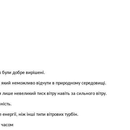
к були добре вирішені.
я, який неможливо відчути в природному середовищі.
 лише невеликий тиск вітру навіть за сильного вітру.
ність.
нергії, ніж інші типи вітрових турбін.
м часом