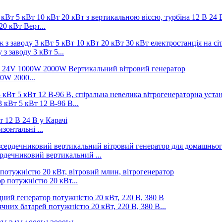
20 кВт Верт...
 заводу 3 кВт 5...
00W 2000...
 кВт 5 кВт 12 В-96 В...
зонтальні ...
рдечниковий вертикальний ...
 потужністю 20 кВт...
чних батарей потужністю 20 кВт, 220 В, 380 В...