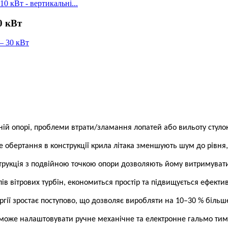
0 кВт - вертикальні...
0 кВт
ній опорі, проблеми втрати/зламання лопатей або вильоту стуло
не обертання в конструкції крила літака зменшують шум до рівн
нструкція з подвійною точкою опори дозволяють йому витримувати
ів вітрових турбін, економиться простір та підвищується ефектив
ії зростає поступово, що дозволяє виробляти на 10–30 % більше е
та може налаштовувати ручне механічне та електронне гальмо ти