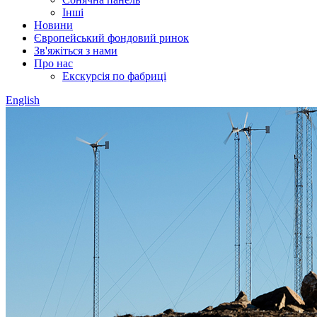
Інші
Новини
Європейський фондовий ринок
Зв'яжіться з нами
Про нас
Екскурсія по фабриці
English