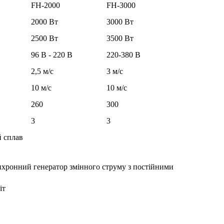
FH-2000
FH-3000
2000 Вт
3000 Вт
2500 Вт
3500 Вт
96 В - 220 В
220-380 В
2,5 м/с
3 м/с
10 м/с
10 м/с
260
300
3
3
 сплав
нхронний генератор змінного струму з постійними
іт