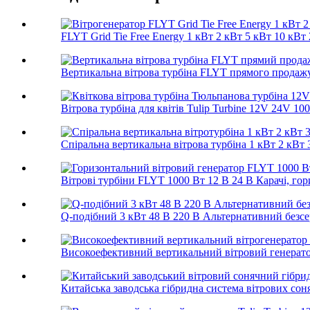
FLYT Grid Tie Free Energy 1 кВт 2 кВт 5 кВт 10 кВт 
Вертикальна вітрова турбіна FLYT прямого продажу з
Вітрова турбіна для квітів Tulip Turbine 12V 24V 10
Спіральна вертикальна вітрова турбіна 1 кВт 2 кВт 3
Вітрові турбіни FLYT 1000 Вт 12 В 24 В Карачі, гори
Q-подібний 3 кВт 48 В 220 В Альтернативний безсе
Високоефективний вертикальний вітровий генератор
Китайська заводська гібридна система вітрових соня