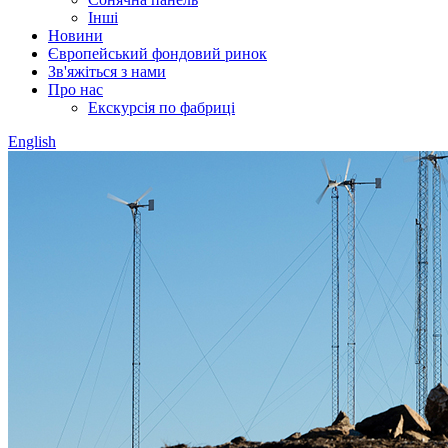
Інші
Новини
Європейський фондовий ринок
Зв'яжіться з нами
Про нас
Екскурсія по фабриці
English