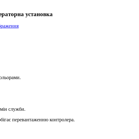
нераторна установка
кольорами.
рмін служби.
побігає перевантаженню контролера.