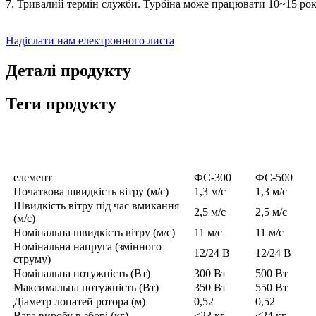
7. Тривалий термін служби. Турбіна може працювати 10~15 ро
Надіслати нам електронного листа
Деталі продукту
Теги продукту
Специфікація
елемент
ФС-300
ФС-500
Початкова швидкість вітру (м/с)
1,3 м/с
1,3 м/с
Швидкість вітру під час вмикання
2,5 м/с
2,5 м/с
(м/с)
Номінальна швидкість вітру (м/с)
11 м/с
11 м/с
Номінальна напруга (змінного
12/24 В
12/24 В
струму)
Номінальна потужність (Вт)
300 Вт
500 Вт
Максимальна потужність (Вт)
350 Вт
550 Вт
Діаметр лопатей ротора (м)
0,52
0,52
Вага виробу в зборі (кг)
<23 кг
<24 кг