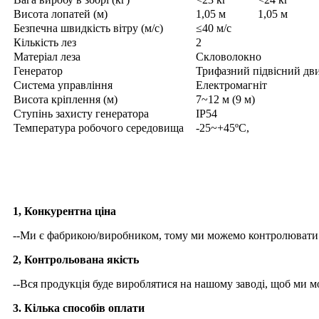
Висота лопатей (м)
1,05 м
1,05 м
Безпечна швидкість вітру (м/с)
≤40 м/с
Кількість лез
2
Матеріал леза
Скловолокно
Генератор
Трифазний підвісний дв
Система управління
Електромагніт
Висота кріплення (м)
7~12 м (9 м)
Ступінь захисту генератора
IP54
Температура робочого середовища
-25~+45ºC,
Чому варто обрати нас
1, Конкурентна ціна
--Ми є фабрикою/виробником, тому ми можемо контролювати 
2, Контрольована якість
--Вся продукція буде вироблятися на нашому заводі, щоб ми м
3. Кілька способів оплати