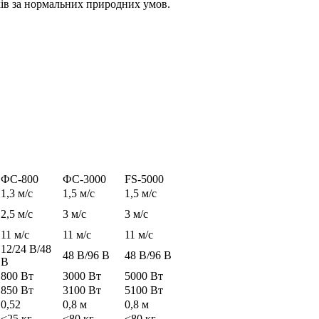
ків за нормальних природних умов.
ФС-800
ФС-3000
FS-5000
1,3 м/с
1,5 м/с
1,5 м/с
2,5 м/с
3 м/с
3 м/с
11 м/с
11 м/с
11 м/с
12/24 В/48
48 В/96 В
48 В/96 В
В
800 Вт
3000 Вт
5000 Вт
850 Вт
3100 Вт
5100 Вт
0,52
0,8 м
0,8 м
<25 кг
<80 кг
<80 кг