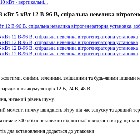
0 кВт - вертикальні...
3 кВт 5 кВт 12 В-96 В, спіральна невелика вітроге
, жовтими, синіми, зеленими, змішаними та будь-якими іншими 
 заряджання акумуляторів 12 В, 24 В, 48 В.
ння, низький рівень шуму.
ий момент, нижчу швидкість вітру під час запуску та довший те
я нижче 300 об/хв незалежно від високої швидкості вітру, що за
тів для встановлення додається до упаковки.