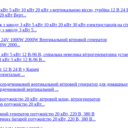
20 кВт Верт...
 заводу 3 кВт 5...
00W 2000...
 кВт 5 кВт 12 В-96 В...
зонтальні ...
рдечниковий вертикальний ...
 потужністю 20 кВт...
чних батарей потужністю 20 кВт, 220 В, 380 В...