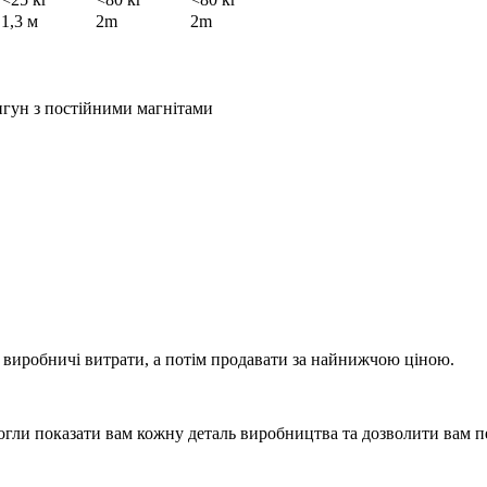
1,3 м
2m
2m
игун з постійними магнітами
виробничі витрати, а потім продавати за найнижчою ціною.
огли показати вам кожну деталь виробництва та дозволити вам п