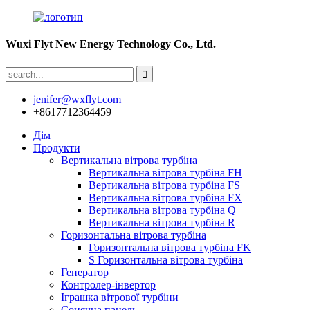
Wuxi Flyt New Energy Technology Co., Ltd.
jenifer@wxflyt.com
+8617712364459
Дім
Продукти
Вертикальна вітрова турбіна
Вертикальна вітрова турбіна FH
Вертикальна вітрова турбіна FS
Вертикальна вітрова турбіна FX
Вертикальна вітрова турбіна Q
Вертикальна вітрова турбіна R
Горизонтальна вітрова турбіна
Горизонтальна вітрова турбіна FK
S Горизонтальна вітрова турбіна
Генератор
Контролер-інвертор
Іграшка вітрової турбіни
Сонячна панель