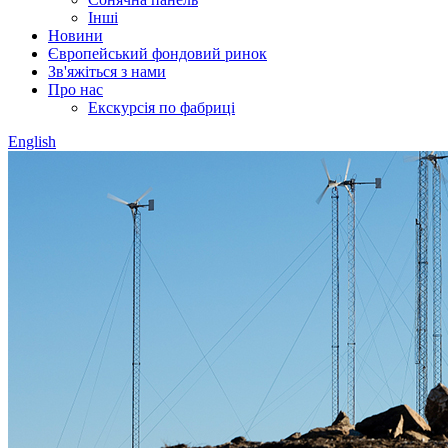
Інші
Новини
Європейський фондовий ринок
Зв'яжіться з нами
Про нас
Екскурсія по фабриці
English