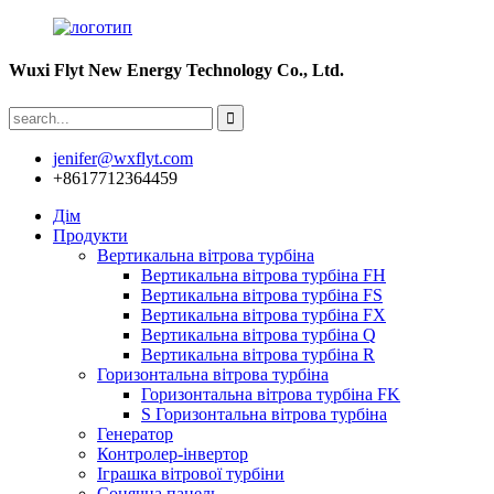
Wuxi Flyt New Energy Technology Co., Ltd.
jenifer@wxflyt.com
+8617712364459
Дім
Продукти
Вертикальна вітрова турбіна
Вертикальна вітрова турбіна FH
Вертикальна вітрова турбіна FS
Вертикальна вітрова турбіна FX
Вертикальна вітрова турбіна Q
Вертикальна вітрова турбіна R
Горизонтальна вітрова турбіна
Горизонтальна вітрова турбіна FK
S Горизонтальна вітрова турбіна
Генератор
Контролер-інвертор
Іграшка вітрової турбіни
Сонячна панель