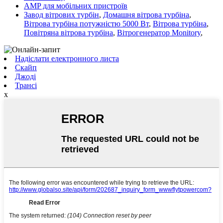
AMP для мобільних пристроїв
Завод вітрових турбін
,
Домашня вітрова турбіна
,
Вітрова турбіна потужністю 5000 Вт
,
Вітрова турбіна
,
Повітряна вітрова турбіна
,
Вітрогенератор Monitory
,
Надіслати електронного листа
Скайп
Джоді
Трансі
x