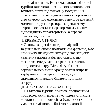
випромінювання. Водночас, лопаті вітрової
турбіни виготовлені за новою технологією
точного лиття під тиском у поєднанні з
оптимізованою аеродинамічною формою та
структурою, що ефективно зменшує крутний
момент опору генератора, завдяки чому
вітрове колесо та генератор мають кращу
відповідність характеристик, а агрегат
працює надійніше.
[ПЕРЕВАГА СТИЛЮ]
~ Стиль ліхтаря більш тривимірний
та унікальна своєю компактною формою, має
найнижчу швидкість вітру під час запуску,
навітряна площа набагато більша, що
дозволяє генерувати енергію за нижчих
швидкостей вітру. Вітрові турбіни з
вертикальною віссю краще здатні збирати
турбулентні повітряні потоки, що
знаходяться навколо будівель та інших
споруд.
[ШИРОКЕ ЗАСТОСУВАННЯ]
~ Ця вітрова турбіна покрита спеціальним
процесом, який забезпечує чудову стійкість
до окислення та корозії за будь-яких суворих
умов, з відмінною стійкістю до корозії,