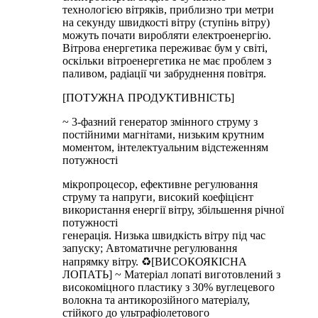
технологією вітряків, приблизно три метри
на секунду швидкості вітру (ступінь вітру)
можуть почати виробляти електроенергію.
Вітрова енергетика переживає бум у світі,
оскільки вітроенергетика не має проблем з
паливом, радіації чи забруднення повітря.
[ПОТУЖНА ПРОДУКТИВНІСТЬ]
~ 3-фазний генератор змінного струму з
постійними магнітами, низьким крутним
моментом, інтелектуальним відстеженням
потужності
мікропроцесор, ефективне регулювання
струму та напруги, високий коефіцієнт
використання енергії вітру, збільшення річної
потужності
генерація. Низька швидкість вітру під час
запуску; Автоматичне регулювання
напрямку вітру. ♻[ВИСОКОЯКІСНА
ЛОПАТЬ] ~ Матеріал лопаті виготовлений з
високоміцного пластику з 30% вуглецевого
волокна та антикорозійного матеріалу,
стійкого до ультрафіолетового