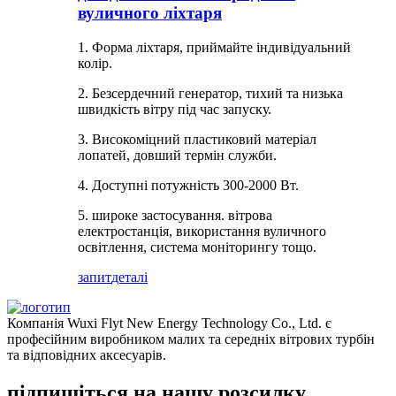
вуличного ліхтаря
1. Форма ліхтаря, приймайте індивідуальний
колір.
2. Безсердечний генератор, тихий та низька
швидкість вітру під час запуску.
3. Високоміцний пластиковий матеріал
лопатей, довший термін служби.
4. Доступні потужність 300-2000 Вт.
5. широке застосування. вітрова
електростанція, використання вуличного
освітлення, система моніторингу тощо.
запит
деталі
Компанія Wuxi Flyt New Energy Technology Co., Ltd. є
професійним виробником малих та середніх вітрових турбін
та відповідних аксесуарів.
підпишіться на нашу розсилку