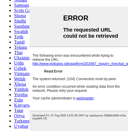
Samoan
Scots Gaelic
Shona
Sindhi
Sundanese
Swahili
Tajik
Tamil
Telugu
Thai
Ukrainian
Urdu
Uzbek
Vietnamese
Welsh
Xhosa
Yiddish
Yoruba
Zulu
Kinyarwanda
Tatar
Oriya
Turkmen
Uyghur